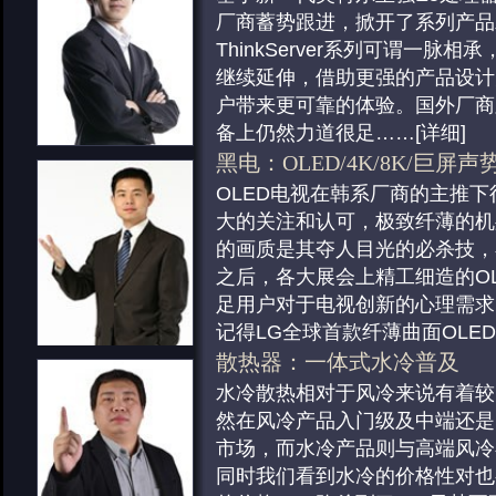
2013年，投影行业经历了一个
格局变得更加明了。不过更好的
际应用方面在2013年也是创新不
扫描仪市场现如今市场分化的特
厂商蓄势跟进，掀开了系列产品
过度期。2013年，在传统教育
过重新分配，每个企业对于消费
的无
……
[详细]
专业影像扫描的产品基本都退出
ThinkServer系列可谓一脉相承
量取胜，昔日低调的电影放映领
盘更加专业化。比如HGST的
消费网络：无线路由产生颠
企业都在转型，生产销售面向行
继续延伸，借助更强的产品设计
前，激光无线智能互动等最前卫
行业
……
[详细]
整体来看，2013年无线路由器
扫描仪，这些产品扫描速度快，
户带来更可靠的体验。国外厂商
为投影行业的焦点
……
[详细]
性改变，极路由、小米、百度等
品耐用，是行业用户从纸张到数
备上仍然力道很足
……
[详细]
给“智能路由”开辟出市场，并且36
力。另外一个极端则是高拍仪取
商用产品：移动书写新篇章
黑电：OLED/4K/8K/巨屏
投影机：激光无线智能互动
产品的热卖，窄众应用类网络产
扫
……
[详细]
BYOD、云计算、大数据、虚
OLED电视在韩系厂商的主推
2013年，投影行业经历了一个
户的关注，2014年无线消费市
复印机：成办公市场热点
企业级市场的热门话题，基于服
大的关注和认可，极致纤薄的机
过度期。2013年，在传统教育
激烈
……
[详细]
复印机无意之中成为了今年的市
网络设备、安全等领域的解决方
的画质是其夺人目光的必杀技，
量取胜，昔日低调的电影放映领
监控摄像机：民用安防大爆
集中在入门级的A3激光复印机
始出现了一定变化。作为专业的
之后，各大展会上精工细造的O
前，激光无线智能互动等最前卫
并没有刻意计算监控摄像机在这
关注的是惠普也开始涉足，并且
站，中关村在线（ZOL）自200
足用户对于电视创新的心理需求
为投影行业的焦点
……
[详细]
率有多少，但是按照预期的机往
出了产品。新品还具有同级别最
体专业的视角负责任地评选年度
记得LG全球首款纤薄曲面OLE
看，视频监控增长15%应该不
度，令人刮目相看。而三星的同
奖。
巨大的
……
……
[详细]
[详细]
散热器：一体式水冷普及
投影机：激光无线智能互动
然，视频监控子行业中又可以细
用工业设计的优势，赋予产品端
企业级存储：随产品更新有
白电：产品创新孜孜不倦
水冷散热相对于风冷来说有着较
2013年，投影行业经历了一个
备、记录设备、显示设备、控制
和
……
[详细]
无论是大型企业存储设备还是普
冰箱方面，冰箱隔热层技术创新
然在风冷产品入门级及中端还是
过度期。2013年，在传统教育
备五小类，下面就让笔者来盘点
激光一体机：降低成本成关
储设备，当越来越多的数据被移
冰箱产品中，在IFA2013上，
市场，而水冷产品则与高端风冷
量取胜，昔日低调的电影放映领
细]
2013年激光打印产品领域，表
时，终端表现的数据形式会越来越
薄多门冰箱，“超薄”并非机身体
同时我们看到水冷的价格性对也
前，激光无线智能互动等最前卫