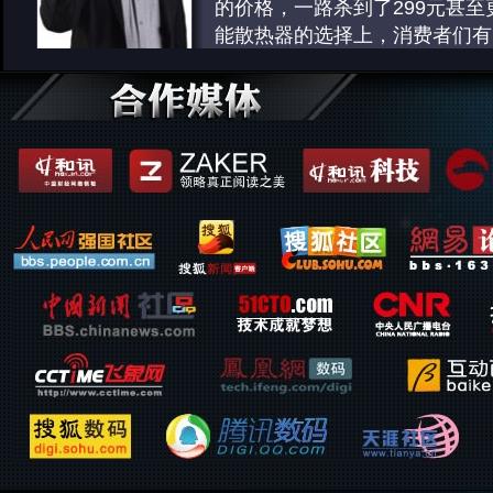
导航产品：行业热点转移
惊正常更新换代，但是背地里是
而本身的管理也呈现这种态势，
冰箱的隔热层采用真空隔热技术
的价格，一路杀到了299元甚至
为投影行业的焦点
……
[详细]
2013年我们从各种渠道获得的
这一年的关键词，可以说就是成
存储随着企业级硬盘设备的更新
薄，同等体型下，增加冰箱实际
能散热器的选择上，消费者们有
出，目前车载PND市场相比20
的打印企业，都在今年宣布在入
步
[详细]
考
……
……
[详细]
[详细]
投影机：激光无线智能互动
缩，市场占有率比例也明显下降
面，也使用鼓粉分离技术来降低
白电：产品创新孜孜不倦
键鼠：技术领先人性为主
企业级网络设备：市场已经
2013年，投影行业经历了一个
得大多用户都转向了智能手机作
支。在彩激领域，富士施乐还推
洗衣机方面，为提升用户使用体
2013年即将离我们而去，201
过度期。2013年，在传统教育
但是实际上，手机导航的份额相
1000
……
[详细]
创新成为各大展会的展示重点，
我们走来，回首过去的一年，各
企业级网络产品在市场上已经非
量取胜，昔日低调的电影放映领
不明显，反倒是前装/后装车机
激光打印机：主推入门争市
机、\烘干机组成的“洗涤中心”
商合力演出了一场科技大戏，为
面向SOHO、SMB、大中型企
前，激光无线智能互动等最前卫
市
……
[详细]
2013年激光打印产品领域，表
新型洗衣解决方案；松下集合洗
限的精彩，新技术新理念的应用
款具有代表性的产品，而产品与
为投影行业的焦点
……
[详细]
导航产品：行业热点转移
惊正常更新换代，但是背地里是
衣三种功能的洗衣产品更是惊为
创意和人性化设计理念，成为20
变，也体现了用户需求的改变
…
2013年我们从各种渠道获得的
这一年的关键词，可以说就是成
十足
设产品的共通之处
……
[详细]
……
[详细]
商用显示器：专业制图备受
出，目前车载PND市场相比20
的打印企业，都在今年宣布在入
企业安全：分析越来越深入
白电：产品创新孜孜不倦
键鼠：技术领先人性为主
由于普通液晶显示器无法在色彩
缩，市场占有率比例也明显下降
面，也使用鼓粉分离技术来降低
饱和度、色彩还原准确性等方面
企业安全分析呈现的态势是越来
空调方面，雾霾天气的频频出现
2013年即将离我们而去，201
得大多用户都转向了智能手机作
支。在彩激领域，富士施乐还推
用用户群体的要求，因此专业制图
体，对威胁的识别智能化越来越
企业产生新的想法和创意，集合
我们走来，回首过去的一年，各
但是实际上，手机导航的份额相
1000
……
[详细]
备受关注的细分类别。专业制图
到应用上，所以今年的热点产品
调产品层出不穷，成为消费者选
商合力演出了一场科技大戏，为
不明显，反倒是前装/后装车机
计师、摄影师们重新定义色彩，
一代防火墙以及上网行为管理上
新热点。此外，高端化转型给空
限的精彩，新技术新理念的应用
市
……
[详细]
己的独创想法。色彩是人的眼睛
代防火墙整体性能表现很优异、
结构带来更多的创新，立式空调
创意和人性化设计理念，成为20
导航产品：行业热点转移
率
确保绝大多数用户业务的稳定运
地进化，臻于艺术品的设计让高
设产品的共通之处
……
[详细]
……
[详细]
2013年我们从各种渠道获得的
H3C、
单
……
……
[详细]
[详细]
LED显示屏：前景十分广阔
键鼠：技术领先人性为主