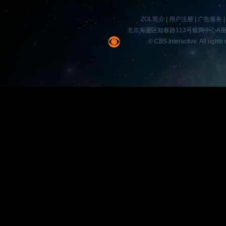
出，目前车载PND市场相比20
企业硬盘：随产品更新有了
厨卫生活小家电：市场增长
LED电视现在成为一个会产生
2013年即将离我们而去，201
ZOL简介
|
用户注册
|
广告服务
缩，市场占有率比例也明显下降
数人知道的LED电视其实是采用
无论是大型企业存储设备还是普
生活类小家电成为家电市场衰退
我们走来，回首过去的一年，各
北京海淀区知春路113号银网中心A座9F 
得大多用户都转向了智能手机作
晶电视，而2013年我们见到了
储设备，当越来越多的数据被移
增长的黑马”。受雾霾天气影响
商合力演出了一场科技大戏，为
© CBS Interactive. All r
但是实际上，手机导航的份额相
纯粹的LED灯泡组成的超大尺寸“
时，终端表现的数据形式会越来越
种非主流的冷门家电在短时间内
限的精彩，新技术新理念的应用
不明显，反倒是前装/后装车机
由于色彩艳丽、色域更广、画面
而本身的管理也呈现这种态势，
消费者认知，到蓝海市场出现，
创意和人性化设计理念，成为20
市
……
[详细]
绿色环保等特色，让LED电视
存储随着企业级硬盘设备的更新
器品牌大爆炸、产品大爆炸，不
设产品的共通之处
……
[详细]
导航产品：行业热点转移
常广
步
间。恶劣的呼吸环境让空气净化
……
……
[详细]
[详细]
键鼠：技术领先人性为主
2013年我们从各种渠道获得的
[详细]
数字标牌：需求快速增长
2013年即将离我们而去，201
出，目前车载PND市场相比20
黑电：OLED/4K/8K/巨屏
随着各行业对资讯传播和内容推
我们走来，回首过去的一年，各
缩，市场占有率比例也明显下降
增长，以及对展示形式的要求不
OLED电视在韩系厂商的主推
商合力演出了一场科技大戏，为
得大多用户都转向了智能手机作
板显示技术为依托的数字标牌产
大的关注和认可，极致纤薄的机
限的精彩，新技术新理念的应用
但是实际上，手机导航的份额相
示平台升级的新方向，并且在20
的画质是其夺人目光的必杀技，
创意和人性化设计理念，成为20
不明显，反倒是前装/后装车机
速发展，以三星等品牌为代表的
之后，各大展会上精工细造的O
设产品的共通之处
……
[详细]
市
……
[详细]
商，正在努力将更具视觉震撼力
足用户对于电视创新的心理需求
键鼠：技术领先人性为主
导航产品：行业热点转移
行
记得LG全球首款纤薄曲面OLE
……
[详细]
2013年即将离我们而去，201
2013年我们从各种渠道获得的
巨大的
……
[详细]
我们走来，回首过去的一年，各
出，目前车载PND市场相比20
厨卫生活小家电：市场增长
商合力演出了一场科技大戏，为