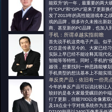
能双升”的一年，最重要的两大
件“CPU”和“GPU”迎来了更新
发了2013年的高性能游戏本之
戏的品牌，很多许久未推出新款
商、甚至新的PC品牌，也加入
这也是消费
……
[详细]
手机：所谓卓越实指前瞻
台式电脑&一体电脑：：Min
首先说手机这类电子产品。似乎“
传统的台式电脑目前在商用领域
仅仅是传承至今的、大家已经习
八稳，而在消费类领域则缺乏创
实际上早已经不能诠释其现代化
能够移动便携的产品更为青睐。
智能等等特性。同时，手机的“侵
看到，应对消费者的需求，越来
越强，想要找到一种思路能够划
入到了MiniPC的开发行列。
手机类型的想法基本上不能实现
了Win8系统的全面进驻，让大
[详细]
单反类产品：依旧有一些亮
体
……
[详细]
手机：所谓卓越实指前瞻
今年的单反产品可以说比较让人
新派笔记本：“超极”向“2合1
首先说手机这类电子产品。似乎“
较好的是各大家最受瞩目的中端
到2013年，超极本这样一个有
仅仅是传承至今的、大家已经习
行了更新，佳能70D以全像素双核
记本的新品类，设计和营销都逐
实际上早已经不能诠释其现代化
及19点全十字对焦系统作为主
善，在新处理器的带动下，更低
智能等等特性。同时，手机的“侵
D7100则是以2400万像素无