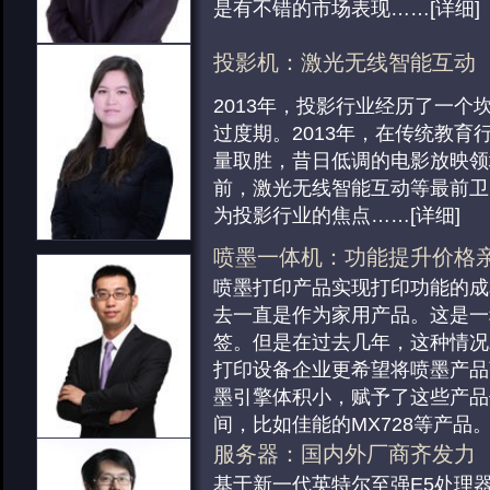
影像产品：期待明年一切会
费者来说有着很好的节能表现。
带动了整个游戏周边产业链的发
Windows Phone就显得有些低调
是有不错的市场表现
……
[详细]
2013年马上就要过去了，相比2
看到了299元500W金牌电源
部分，蓝牙依然是核心的承载技
低调的归拢用户，Windows Ph
业的极度热闹，2013年显得平
费者在低价位上有了更高性能的
4.0技术的普及，蓝牙音乐耳机
的寻求硬件。好在两个企业在20
投影机：激光无线智能互动
是年初的CES，CP+还是年后
择。2013年电源产品最为特色
强
树，Andro
……
[详细]
……
[详细]
2013年，投影行业经历了一个
会，2013年的影像行业并没有
这不仅仅可以为消费者来带更好
移动存储：改变用户生活
平板软件：游戏应用发展迅
过度期。2013年，在传统教育
的东西，出现这样的情况其实并
还彰
……
[详细]
移动存储市场方面，个大厂商更
平板硬件在2013年似乎还有一
量取胜，昔日低调的电影放映领
2012年我们经历的太好，而影
散热器：一体式水冷普及
含义，将个人生活、主题等等都
方，但平板软件似乎已经被手机
前，激光无线智能互动等最前卫
没有
……
[详细]
水冷散热相对于风冷来说有着较
中，大大丰富了产品的特性。金
对平板定制优化的应用软件越来
为投影行业的焦点
……
[详细]
然在风冷产品入门级及中端还是
风、安全风、性能风等等让用户
看视频已经成了平板电脑最大的
市场，而水冷产品则与高端风冷
择，让存储市场不再是同质化的
平板性能的提升，运行大型3D
喷墨一体机：功能提升价格
投影机：激光无线智能互动
同时我们看到水冷的价格性对也
际应用方面在2013年也是创新不
畅，平板游戏应用在过去一年发
喷墨打印产品实现打印功能的成
2013年，投影行业经历了一个
的价格，一路杀到了299元甚至
的无
细]
……
[详细]
去一直是作为家用产品。这是一
过度期。2013年，在传统教育
能散热器的选择上，消费者们有
无线存储：改变用户生活
签。但是在过去几年，这种情况
量取胜，昔日低调的电影放映领
考
……
[详细]
移动存储市场方面，个大厂商更
打印设备企业更希望将喷墨产品
前，激光无线智能互动等最前卫
硬盘：市场格局转变 走专业
含义，将个人生活、主题等等都
墨引擎体积小，赋予了这些产品
为投影行业的焦点
……
[详细]
硬盘市场方面，经过前两年行业
中，大大丰富了产品的特性。金
间，比如佳能的MX728等产品
事件的影响，如今硬盘市场所剩
风、安全风、性能风等等让用户
一步
……
[详细]
服务器：国内外厂商齐发力
投影机：激光无线智能互动
数。希捷收购三星、西数收购日
择，让存储市场不再是同质化的
扫描仪：市场分化的特别严
基于新一代英特尔至强E5处理