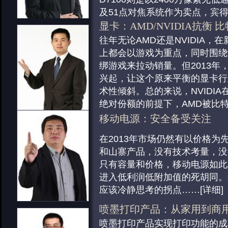
能，也让它在生活、工作等舞台
越强，想要找到一种思路能够划
及51点对焦系统作为卖点，宾得
发挥空间。触控屏+Win8成为
手机类型的想法基本上不能实现
的无低通
……
[详细]
显卡：AMD/NVIDIA抗衡 
变形本的标配，这也让新派笔记
[详细]
无反类产品：不断向着完善
往年无论AMD还是NVIDIA，
了“敲
……
[详细]
手机：所谓卓越实指前瞻
无反类产品可以说是今年各大厂
上都会以游戏为重点，同时围绕
新派笔记本：“超极”向“2合1
首先说手机这类电子产品。似乎“
的点，不过今年无反相机并没有
绑游戏来拉动销量。但2013年
到2013年，超极本这样一个有
仅仅是传承至今的、大家已经习
那种猛烈爆发，依旧保持着稳稳
兴起，让这个原来平衡的显卡行
记本的新品类，设计和营销都逐
实际上早已经不能诠释其现代化
代。在这些相机里边也出现了不
术性倾斜。总的来说，NVIDI
善，在新处理器的带动下，更低
智能等等特性。同时，手机的“侵
A7R、A7作为第一台全画幅无
绝对份额的前提下，AMD被比
能，也让它在生活、工作等舞台
越强，想要找到一种思路能够划
不少人的眼球，而奥林巴斯E-P
支“催化
……
[详细]
移动电源：安全备受关注
发挥空间。触控屏+Win8成为
手机类型的想法基本上不能实现
强的
……
[详细]
主板：创新成为业界最迫切
在2013年市场仍然有以价格为
变形本的标配，这也让新派笔记
[详细]
小型相机类产品：差异化争
由于2012年，PC行业已经出
和山寨产品，没有技术考量，没
了“敲
……
[详细]
小型相机这块同样因为没有达到
身为这个行业的局内人，所有厂
只有容量和价格，移动电源如此
平板电脑：市场趋于成熟竞
以并没有太多给力的产品出现，
于现状。就拿主板行业的巨头华
进入低利润低附加值的死胡同。
又到年底回顾时间，总体看201
今年1/1.7寸的相机越来越多
说，技术研发，产品规划甚至价
应该冷静思考的拐点
……
[详细]
场增长趋势依然明显。苹果、Go
宾得等等厂商也推出了相关的产
刀见红。为了赚得关注度，主板
Amazon、微软这五大巨头之
的情况主要还是因为1/2.3寸
蹊径，诸如B85及H87主板通过
喷墨打印产品：从家用到商
数码配件：品牌价值越发凸
烈。尽管如此，平板电脑市场的
具备那么高的区分度，所以才会
式来实
……
[详细]
喷墨打印产品实现打印功能的成