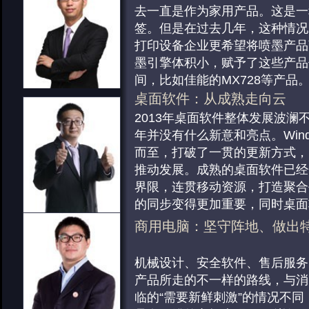
在很多人眼中数码配件无非就是
间仍然很大，今年融合型平板成
细]
CPU：跨界和融合成为新“出
去一直是作为家用产品。这是一
套，贴膜，支架等产品，不是什
无论是异军突起的通话平板，还
影像产品：期待明年一切会
“融合”的概念将成为未来处理器
签。但是在过去几年，这种情况
西，但是伴随苹果iPhone类高价
笔
……
[详细]
2013年马上就要过去了，相比2
势。在处理器性能过剩的今天，
打印设备企业更希望将喷墨产品
类高价平板产品的推出，保护类
业的极度热闹，2013年显得平
增加处理器物理核心数量和提升
墨引擎体积小，赋予了这些产品
实用小配件已经被人们所重视
…
是年初的CES，CP+还是年后
标显然是不符合消费者购买需求
间，比如佳能的MX728等产品
会，2013年的影像行业并没有
能均衡化和多元化支持成为时下
一
……
[详细]
HiFi音乐耳机：高端新品推
桌面软件：从成熟走向云
的东西，出现这样的情况其实并
代重要的方向。在当今讲究一个“
激光打印产品：企业之间打
今年的HiFi耳机新品肯定无法
2013年桌面软件整体发展波澜
2012年我们经历的太好，而影
[详细]
万元级新品的推出速度放缓，市
2013年激光打印产品领域，表
年并没有什么新意和亮点。Windo
没有
……
[详细]
机箱：价格走低 品质走强
消费级市场逐渐妥协，未来或许
惊正常更新换代，但是背地里是
而至，打破了一贯的更新方式，
影像产品：期待明年一切会
HiFi又前卫的耳机产品，而且
这一年的关键词，可以说就是成
推动发展。成熟的桌面软件已经
2013年游戏机箱市场拼杀异常
2013年马上就要过去了，相比2
潜移默化的影响着耳机市场的发
的打印企业，都在今年宣布在入
界限，连贯移动资源，打造聚合
不出游戏机箱都不好意思跟别人
业的极度热闹，2013年显得平
面，圈铁耳塞这项技术开始被各
面，也使用鼓粉分离技术来降低
的同步变得更加重要，同时桌面
在机箱领域，游戏机箱依然占据
是年初的CES，CP+还是年后
2014
支。在彩激领域，富士施乐还推
托，
……
……
[详细]
[详细]
商用电脑：坚守阵地、做出
导，其中游戏悍将、先马、鑫谷
会，2013年的影像行业并没有
细]
多媒体娱乐耳机：游戏和无
手机软件：霸主初现引领平
大部分的市场关注度
……
[详细]
的东西，出现这样的情况其实并
游戏耳机和无线耳机是这个品类
苹果iOS、谷歌Android和微软Win
机械设计、安全软件、售后服务
2012年我们经历的太好，而影
电源：金牌崛起 数控未来
群，游戏耳机厂商与游戏比赛的
在2013年继续走俏，尤其iOS
产品所走的不一样的路线，与消
没有
……
[详细]
电源产品越来越注重高转换效率
紧密，游戏、耳机、选手这三方
果再一次处于风口浪尖，相比之下A
临的“需要新鲜刺激”的情况不同