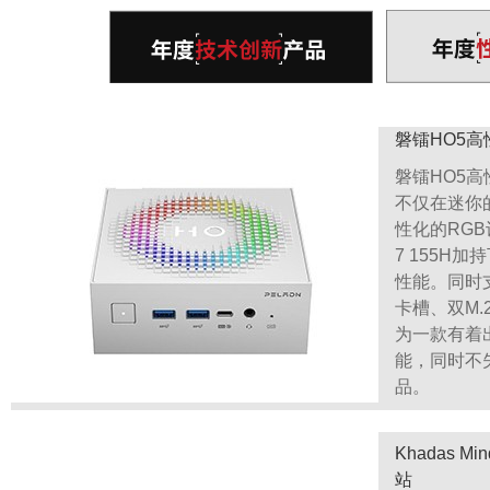
磐镭HO5高
磐镭HO5高
不仅在迷你
性化的RGB
7 155H加
性能。同时
卡槽、双M
更流畅的交互，充满活力的UI，深层打磨的细节体验，以及融
为一款有着
能，同时不
品。
HarmonyOS NEXT
Khadas M
站