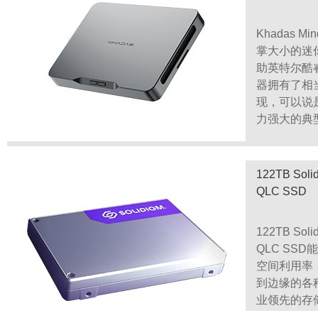
Khadas 
掌大小的迷
助英特尔酷睿U
器拥有了相
现，可以说
Hi4-T 技术出色，应用于坦克系列车型后，实现了强
力强大的典
122TB Soli
极空间私有云Q4
QLC SSD
122TB Soli
QLC SS
空间利用率
到边缘的各
业领先的存
能源和空间