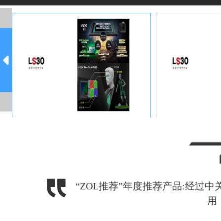
ColorOS 15
"可实现每分钟45页（黑白/彩色）的打印速度 标配双面同步
商务办公解决方案 助力用户实现高效、稳定、安全的文印
长城坦克 700 Hi4-T
“ZOL推荐”年度推荐产品:经过
用